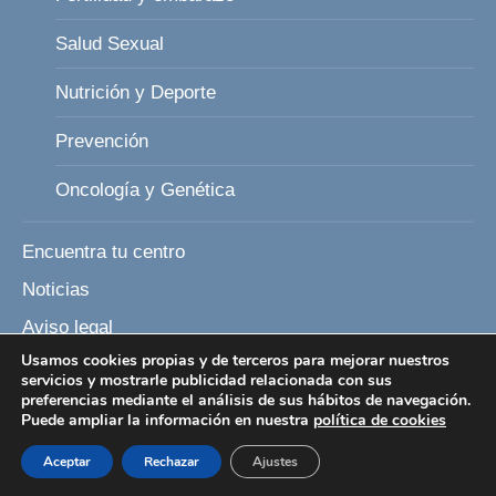
Salud Sexual
Nutrición y Deporte
Prevención
Oncología y Genética
Encuentra tu centro
Noticias
Aviso legal
Usamos cookies propias y de terceros para mejorar nuestros
Política de Privacidad
servicios y mostrarle publicidad relacionada con sus
preferencias mediante el análisis de sus hábitos de navegación.
Política de Cookies
Puede ampliar la información en nuestra
política de cookies
Condiciones generales de contratación
Aceptar
Rechazar
Ajustes