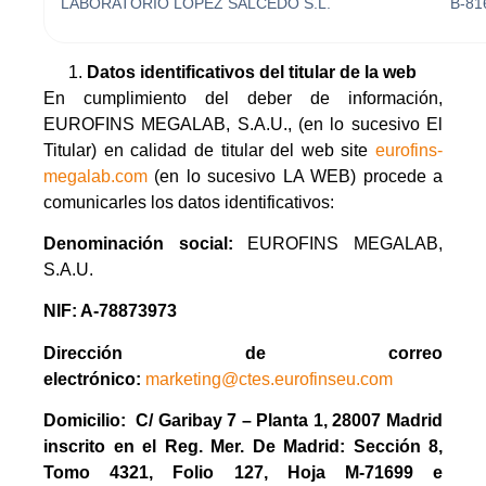
LABORATORIO LÓPEZ SALCEDO S.L.
B-81
Datos identificativos del titular de la web
En cumplimiento del deber de información,
EUROFINS MEGALAB, S.A.U., (en lo sucesivo El
Titular) en calidad de titular del web site
eurofins-
megalab.com
(en lo sucesivo LA WEB) procede a
comunicarles los datos identificativos:
Denominación social:
EUROFINS MEGALAB,
S.A.U.
NIF: A-78873973
Dirección de correo
electrónico:
marketing@ctes.eurofinseu.com
Domicilio: C/ Garibay 7 – Planta 1, 28007 Madrid
inscrito en el Reg. Mer. De Madrid: Sección 8,
Tomo 4321, Folio 127, Hoja M-71699 e