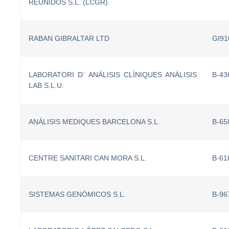
REUNIDOS S.L. (LCGR)
RABAN GIBRALTAR LTD
GI91
LABORATORI D` ANÁLISIS CLÍNIQUES ANÁLISIS
B-43
LAB S.L.U.
ANÁLISIS MEDIQUES BARCELONA S.L.
B-65
CENTRE SANITARI CAN MORA S.L.
B-61
SISTEMAS GENÓMICOS S.L.
B-96