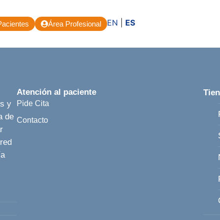
EN
|
ES
acientes
Área Profesional
Atención al paciente
Tien
os y
Pide Cita
a de
Contacto
r
 red
ía