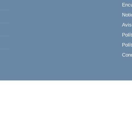
Encu
Noti
Avis
Polí
Polí
Cond