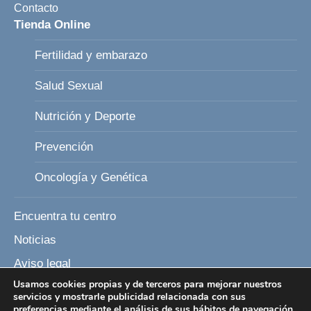
Contacto
Tienda Online
Fertilidad y embarazo
Salud Sexual
Nutrición y Deporte
Prevención
Oncología y Genética
Encuentra tu centro
Noticias
Aviso legal
Usamos cookies propias y de terceros para mejorar nuestros
Política de Privacidad
servicios y mostrarle publicidad relacionada con sus
preferencias mediante el análisis de sus hábitos de navegación.
Política de Cookies